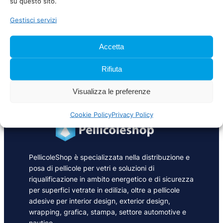
su questo sito.
Gestisci servizi
NASTRO CAST SIGILLANTE NERO
ORAFOL 15 MM
Accetta
19,52
€
IVA inclusa
Rifiuta
Visualizza le preferenze
Cookie Policy
Privacy Policy
PellicoleShop è specializzata nella distribuzione e
posa di pellicole per vetri e soluzioni di
riqualificazione in ambito energetico e di sicurezza
per superfici vetrate in edilizia, oltre a pellicole
adesive per interior design, exterior design,
wrapping, grafica, stampa, settore automotive e
nautico.