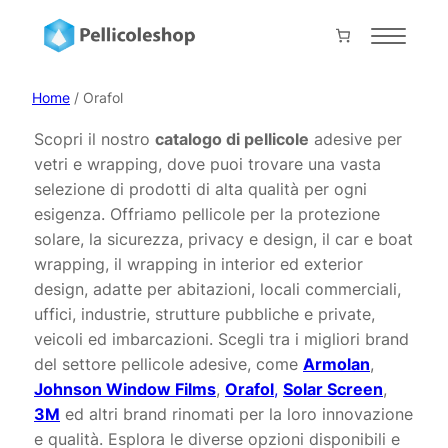
Vai
al
Home
contenuto
About
Home
/ Orafol
Servizi
Scopri il nostro
catalogo di pellicole
adesive per
vetri e wrapping, dove puoi trovare una vasta
Shop
selezione di prodotti di alta qualità per ogni
Progetti
esigenza. Offriamo pellicole per la protezione
solare, la sicurezza, privacy e design, il car e boat
Prodotti
wrapping, il wrapping in interior ed exterior
Contatti
design, adatte per abitazioni, locali commerciali,
uffici, industrie, strutture pubbliche e private,
Collabora con noi
veicoli ed imbarcazioni. Scegli tra i migliori brand
del settore pellicole adesive, come
Armolan
,
Il mio account
Johnson Window Films
,
Orafol
,
Solar Screen
,
Carrello
3M
ed altri brand rinomati per la loro innovazione
Pagamento
e qualità. Esplora le diverse opzioni disponibili e