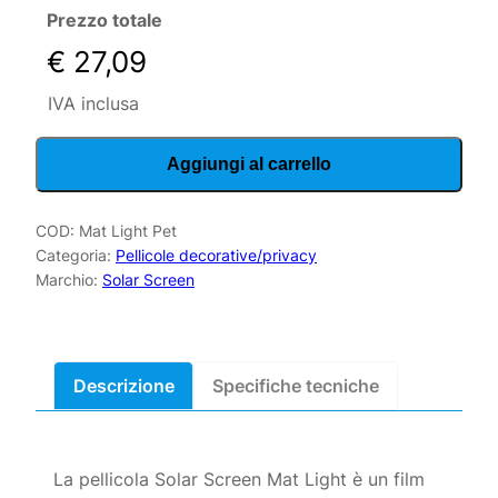
Prezzo totale
€ 27,09
IVA inclusa
Pellicola
Aggiungi al carrello
Mat
Light
PET
COD:
Mat Light Pet
Categoria:
Pellicole decorative/privacy
quantità
Marchio:
Solar Screen
Descrizione
La pellicola Solar Screen Mat Light è un film