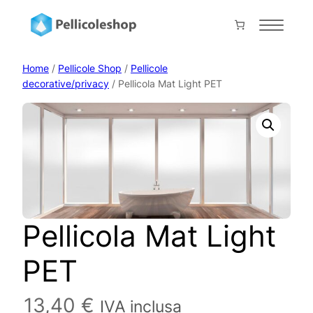
Vai
al
Home
contenuto
About
Home
/
Pellicole Shop
/
Pellicole
decorative/privacy
/ Pellicola Mat Light PET
Servizi
Shop
Progetti
Prodotti
Contatti
Collabora con noi
Pellicola Mat Light
PET
Il mio account
Carrello
Pagamento
13,40
€
IVA inclusa