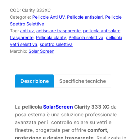
da
esterno
COD:
Clarity 333XC
Categorie:
Pellicole Anti UV
,
Pellicole antisolari
,
Pellicole
Solar
Spettro Selettive
Screen
Tag:
anti uv
,
antisolare trasparente
,
pellicola antisolare
Clarity
trasparente
,
Pellicola clarity
,
Pellicola selettiva
,
pellicola
333
vetri selettiva
,
spettro selettiva
XC
Marchio:
Solar Screen
-
da
esterno
quantità
Descrizione
La
pellicola
SolarScreen
Clarity 333 XC
da
posa esterna è una soluzione professionale
avanzata per il controllo solare su vetri e
finestre, progettata per offrire
comfort,
protezione e design trasparente
. Realizzata in