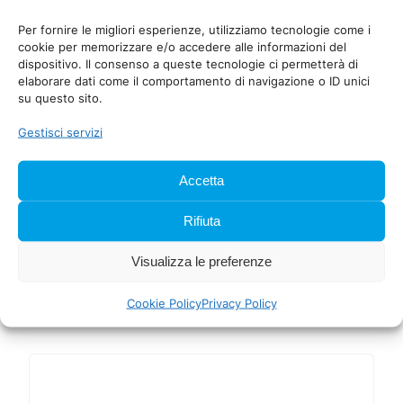
Per fornire le migliori esperienze, utilizziamo tecnologie come i
cookie per memorizzare e/o accedere alle informazioni del
dispositivo. Il consenso a queste tecnologie ci permetterà di
elaborare dati come il comportamento di navigazione o ID unici
su questo sito.
Gestisci servizi
Accetta
Spatola PRO Deluxe da 15cm
Rifiuta
24,00
€
IVA inclusa
Visualizza le preferenze
Aggiungi al carrello
Cookie Policy
Privacy Policy