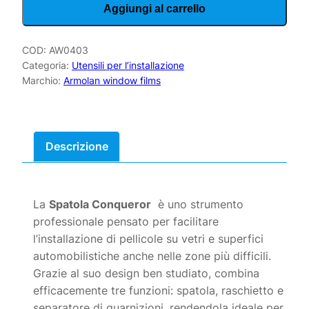
Aggiungi al carrello
pellicole
auto
quantità
COD:
AW0403
Categoria:
Utensili per l’installazione
Marchio:
Armolan window films
Descrizione
La
Spatola Conqueror
è uno strumento
professionale pensato per facilitare
l’installazione di pellicole su vetri e superfici
automobilistiche anche nelle zone più difficili.
Grazie al suo design ben studiato, combina
efficacemente tre funzioni: spatola, raschietto e
separatore di guarnizioni, rendendola ideale per