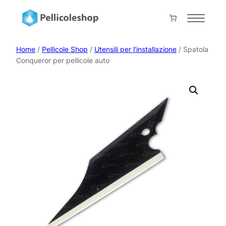
Vai
al
Home
contenuto
About
Home
/
Pellicole Shop
/
Utensili per l'installazione
/ Spatola
Conqueror per pellicole auto
Servizi
Shop
Progetti
Prodotti
Contatti
Collabora con noi
Il mio account
Carrello
Pagamento