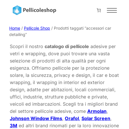
Vai
al
Home
contenuto
About
Home
/
Pellicole Shop
/ Prodotti taggati “accessori car
detailing”
Servizi
Scopri il nostro
catalogo di pellicole
adesive per
Shop
vetri e wrapping, dove puoi trovare una vasta
Progetti
selezione di prodotti di alta qualità per ogni
esigenza. Offriamo pellicole per la protezione
Prodotti
solare, la sicurezza, privacy e design, il car e boat
Contatti
wrapping, il wrapping in interior ed exterior
design, adatte per abitazioni, locali commerciali,
Collabora con noi
uffici, industrie, strutture pubbliche e private,
veicoli ed imbarcazioni. Scegli tra i migliori brand
Il mio account
del settore pellicole adesive, come
Armolan
,
Carrello
Johnson Window Films
,
Orafol
,
Solar Screen
,
Pagamento
3M
ed altri brand rinomati per la loro innovazione