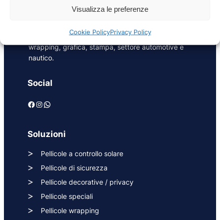
posa di pellicole per vetri e soluzioni di
Visualizza le preferenze
riqualificazione in ambito energetico e di sicurezza
per superfici vetrate in edilizia, oltre a pellicole
Cookie Policy
Privacy Policy
adesive per interior design, exterior design,
wrapping, grafica, stampa, settore automotive e
nautico.
Social
Facebook
Instagram
WhatsApp
Soluzioni
Pellicole a controllo solare
Pellicole di sicurezza
Pellicole decorative / privacy
Pellicole speciali
Pellicole wrapping