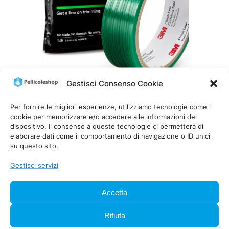
Gestisci Consenso Cookie
3M KNIFELESS TAPE FINISH LINE
3,5 MM
Per fornire le migliori esperienze, utilizziamo tecnologie come i
cookie per memorizzare e/o accedere alle informazioni del
Fascia
19,00
€
–
55,00
€
IVA inclusa
dispositivo. Il consenso a queste tecnologie ci permetterà di
di
elaborare dati come il comportamento di navigazione o ID unici
prezzo:
su questo sito.
da
19,00 €
Gestisci servizi
a
55,00 €
Accetta
Rifiuta
PellicoleShop è specializzata nella distribuzione e