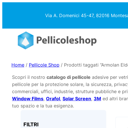
Vai
al
Via A. Domenici 45-47, 82016 Montes
contenuto
Home
/
Pellicole Shop
/ Prodotti taggati “Armolan El
Scopri il nostro
catalogo di pellicole
adesive per vetri
pellicole per la protezione solare, la sicurezza, privac
commerciali, uffici, industrie, strutture pubbliche e p
Window Films
,
Orafol
,
Solar Screen
,
3M
ed altri bran
tuo spazio e la tua esigenza.
FILTRI