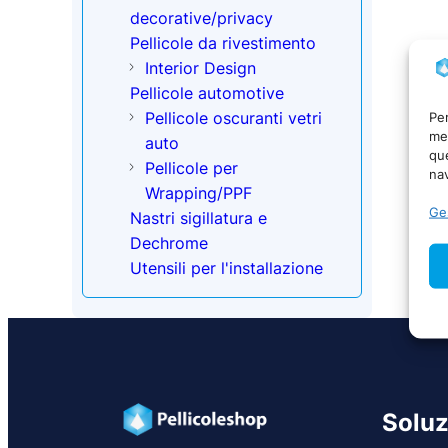
decorative/privacy
Pellicole da rivestimento
Interior Design
Pellicole automotive
Pellicole oscuranti vetri
Per
mem
auto
qu
Pellicole per
nav
Wrapping/PPF
Ges
Nastri sigillatura e
Dechrome
Utensili per l'installazione
Soluz