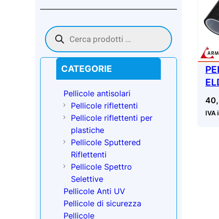
Products
search
PE
CATEGORIE
EL
Pellicole antisolari
AR
40
Pellicole riflettenti
IVA 
Pellicole riflettenti per
plastiche
Pellicole Sputtered
Riflettenti
Pellicole Spettro
Selettive
Pellicole Anti UV
Pellicole di sicurezza
Pellicole