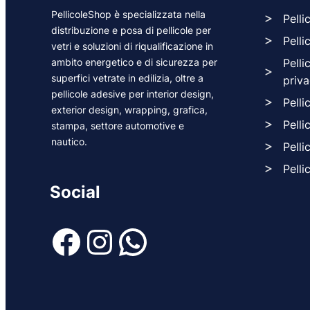
PellicoleShop è specializzata nella
Pelli
distribuzione e posa di pellicole per
Pelli
vetri e soluzioni di riqualificazione in
ambito energetico e di sicurezza per
Pelli
superfici vetrate in edilizia, oltre a
priv
pellicole adesive per interior design,
Pelli
exterior design, wrapping, grafica,
Pelli
stampa, settore automotive e
nautico.
Pelli
Pelli
Social
Facebook
Instagram
WhatsApp