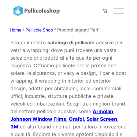
Vai
al
Home
contenuto
About
Home
/
Pellicole Shop
/ Prodotti taggati “fari”
Servizi
Scopri il nostro
catalogo di pellicole
adesive per
vetri e wrapping, dove puoi trovare una vasta
Shop
selezione di prodotti di alta qualità per ogni
Progetti
esigenza. Offriamo pellicole per la protezione
solare, la sicurezza, privacy e design, il car e boat
Prodotti
wrapping, il wrapping in interior ed exterior
Contatti
design, adatte per abitazioni, locali commerciali,
uffici, industrie, strutture pubbliche e private,
Collabora con noi
veicoli ed imbarcazioni. Scegli tra i migliori brand
del settore pellicole adesive, come
Armolan
,
Il mio account
Johnson Window Films
,
Orafol
,
Solar Screen
,
Carrello
3M
ed altri brand rinomati per la loro innovazione
Pagamento
e qualità. Esplora le diverse opzioni disponibili e