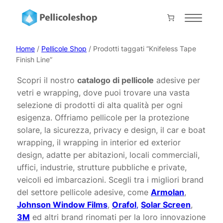
Vai
al
Home
contenuto
About
Home
/
Pellicole Shop
/ Prodotti taggati “Knifeless Tape
Finish Line”
Servizi
Scopri il nostro
catalogo di pellicole
adesive per
Shop
vetri e wrapping, dove puoi trovare una vasta
Progetti
selezione di prodotti di alta qualità per ogni
esigenza. Offriamo pellicole per la protezione
Prodotti
solare, la sicurezza, privacy e design, il car e boat
Contatti
wrapping, il wrapping in interior ed exterior
design, adatte per abitazioni, locali commerciali,
Collabora con noi
uffici, industrie, strutture pubbliche e private,
veicoli ed imbarcazioni. Scegli tra i migliori brand
Il mio account
del settore pellicole adesive, come
Armolan
,
Carrello
Johnson Window Films
,
Orafol
,
Solar Screen
,
Pagamento
3M
ed altri brand rinomati per la loro innovazione