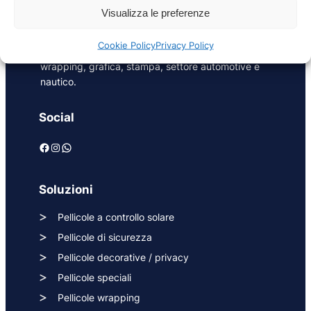
posa di pellicole per vetri e soluzioni di
Visualizza le preferenze
riqualificazione in ambito energetico e di sicurezza
per superfici vetrate in edilizia, oltre a pellicole
Cookie Policy
Privacy Policy
adesive per interior design, exterior design,
wrapping, grafica, stampa, settore automotive e
nautico.
Social
Facebook
Instagram
WhatsApp
Soluzioni
Pellicole a controllo solare
Pellicole di sicurezza
Pellicole decorative / privacy
Pellicole speciali
Pellicole wrapping