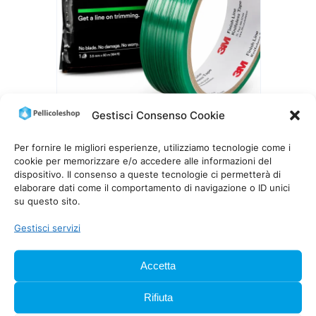
Gestisci Consenso Cookie
3M KNIFELESS TAPE FINISH LINE
3,5 MM
Per fornire le migliori esperienze, utilizziamo tecnologie come i
cookie per memorizzare e/o accedere alle informazioni del
Fascia
19,00
€
–
55,00
€
IVA inclusa
dispositivo. Il consenso a queste tecnologie ci permetterà di
di
elaborare dati come il comportamento di navigazione o ID unici
prezzo:
su questo sito.
da
19,00 €
Gestisci servizi
a
55,00 €
Accetta
Rifiuta
PellicoleShop è specializzata nella distribuzione e