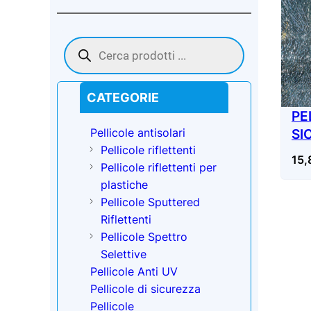
Products
search
CATEGORIE
PE
Pellicole antisolari
SI
Pellicole riflettenti
– 
15
Pellicole riflettenti per
plastiche
Pellicole Sputtered
Riflettenti
Pellicole Spettro
Selettive
Pellicole Anti UV
Pellicole di sicurezza
Pellicole