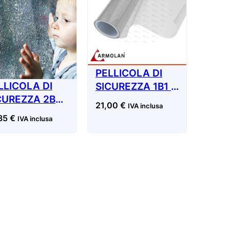
PELLICOLA DI
LLICOLA DI
SICUREZZA 1B1 –
CUREZZA 2B2
EN12600
21,00
€
IVA inclusa
EN12600
,85
€
IVA inclusa