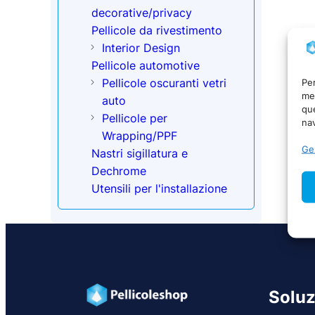
decorative/privacy
Pellicole da rivestimento
Interior Design
Pellicole automotive
Pellicole oscuranti vetri
Per
mem
auto
qu
Pellicole per
nav
Wrapping/PPF
Ges
Nastri sigillatura e
Dechrome
Utensili per l'installazione
Soluz