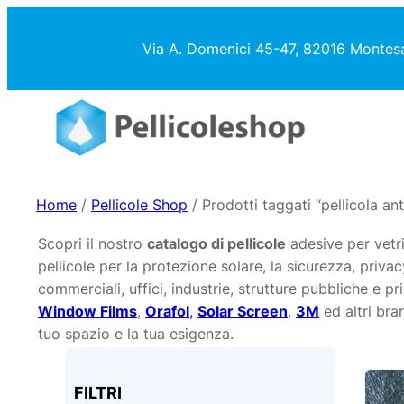
Vai
al
Via A. Domenici 45-47, 82016 Montes
contenuto
Home
/
Pellicole Shop
/ Prodotti taggati “pellicola a
Scopri il nostro
catalogo di pellicole
adesive per vetri
pellicole per la protezione solare, la sicurezza, privac
commerciali, uffici, industrie, strutture pubbliche e p
Window Films
,
Orafol
,
Solar Screen
,
3M
ed altri bran
tuo spazio e la tua esigenza.
FILTRI