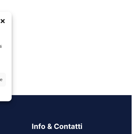
i
ze
Info & Contatti