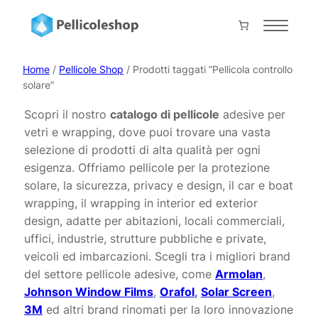
Vai
al
Home
contenuto
About
Home
/
Pellicole Shop
/ Prodotti taggati “Pellicola controllo
solare”
Servizi
Scopri il nostro
catalogo di pellicole
adesive per
Shop
vetri e wrapping, dove puoi trovare una vasta
Progetti
selezione di prodotti di alta qualità per ogni
esigenza. Offriamo pellicole per la protezione
Prodotti
solare, la sicurezza, privacy e design, il car e boat
Contatti
wrapping, il wrapping in interior ed exterior
design, adatte per abitazioni, locali commerciali,
Collabora con noi
uffici, industrie, strutture pubbliche e private,
veicoli ed imbarcazioni. Scegli tra i migliori brand
Il mio account
del settore pellicole adesive, come
Armolan
,
Carrello
Johnson Window Films
,
Orafol
,
Solar Screen
,
Pagamento
3M
ed altri brand rinomati per la loro innovazione