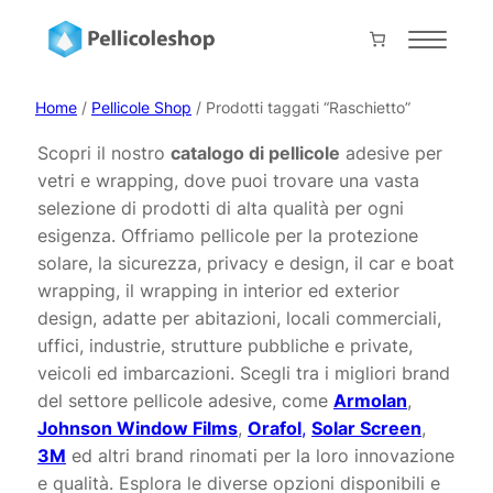
Vai
al
Home
contenuto
About
Home
/
Pellicole Shop
/ Prodotti taggati “Raschietto”
Servizi
Scopri il nostro
catalogo di pellicole
adesive per
vetri e wrapping, dove puoi trovare una vasta
Shop
selezione di prodotti di alta qualità per ogni
Progetti
esigenza. Offriamo pellicole per la protezione
solare, la sicurezza, privacy e design, il car e boat
Prodotti
wrapping, il wrapping in interior ed exterior
Contatti
design, adatte per abitazioni, locali commerciali,
uffici, industrie, strutture pubbliche e private,
Collabora con noi
veicoli ed imbarcazioni. Scegli tra i migliori brand
del settore pellicole adesive, come
Armolan
,
Il mio account
Johnson Window Films
,
Orafol
,
Solar Screen
,
Carrello
3M
ed altri brand rinomati per la loro innovazione
Pagamento
e qualità. Esplora le diverse opzioni disponibili e