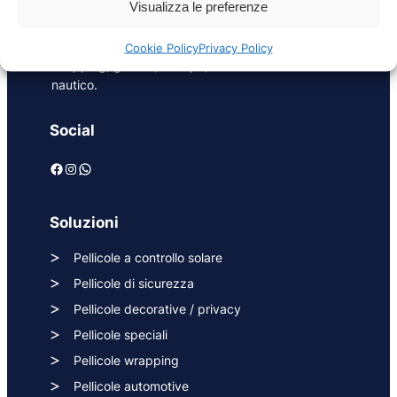
riqualificazione in ambito energetico e di sicurezza
Visualizza le preferenze
per superfici vetrate in edilizia, oltre a pellicole
adesive per interior design, exterior design,
Cookie Policy
Privacy Policy
wrapping, grafica, stampa, settore automotive e
nautico.
Social
Facebook
Instagram
WhatsApp
Soluzioni
Pellicole a controllo solare
Pellicole di sicurezza
Pellicole decorative / privacy
Pellicole speciali
Pellicole wrapping
Pellicole automotive