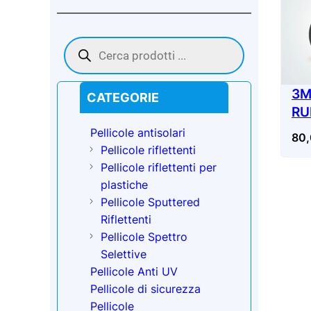
Products
search
3M
CATEGORIE
RU
AP
Pellicole antisolari
80
Pellicole riflettenti
Pellicole riflettenti per
plastiche
Pellicole Sputtered
Riflettenti
Pellicole Spettro
Selettive
Pellicole Anti UV
Pellicole di sicurezza
Pellicole