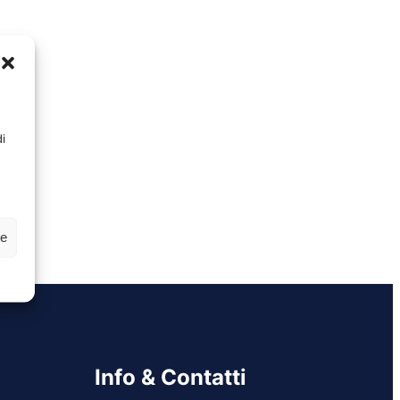
i
ze
Info & Contatti