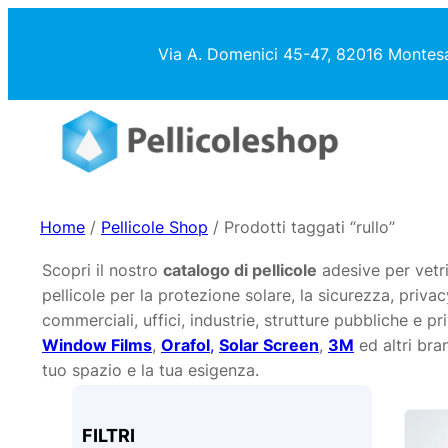
Vai
al
Via A. Domenici 45-47, 82016 Montes
contenuto
Home
/
Pellicole Shop
/ Prodotti taggati “rullo”
Scopri il nostro
catalogo di pellicole
adesive per vetri
pellicole per la protezione solare, la sicurezza, privac
commerciali, uffici, industrie, strutture pubbliche e p
Window Films
,
Orafol
,
Solar Screen
,
3M
ed altri bran
tuo spazio e la tua esigenza.
FILTRI