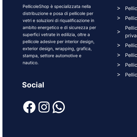
PellicoleShop è specializzata nella
Pelli
distribuzione e posa di pellicole per
Pelli
vetri e soluzioni di riqualificazione in
ambito energetico e di sicurezza per
Pelli
superfici vetrate in edilizia, oltre a
priv
pellicole adesive per interior design,
Pelli
exterior design, wrapping, grafica,
Pelli
stampa, settore automotive e
nautico.
Pelli
Pelli
Social
Facebook
Instagram
WhatsApp