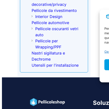
decorative/privacy
Pellicole da rivestimento
Interior Design
Pellicole automotive
Pellicole oscuranti vetri
Per
mem
auto
qu
Pellicole per
nav
Wrapping/PPF
Ges
Nastri sigillatura e
Dechrome
Utensili per l'installazione
Soluz