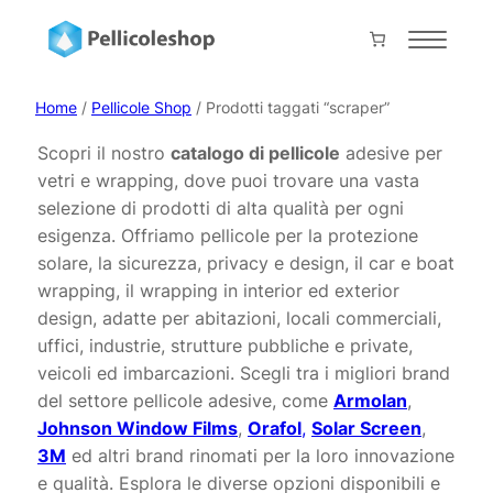
Vai
al
Home
contenuto
About
Home
/
Pellicole Shop
/ Prodotti taggati “scraper”
Servizi
Scopri il nostro
catalogo di pellicole
adesive per
vetri e wrapping, dove puoi trovare una vasta
Shop
selezione di prodotti di alta qualità per ogni
Progetti
esigenza. Offriamo pellicole per la protezione
solare, la sicurezza, privacy e design, il car e boat
Prodotti
wrapping, il wrapping in interior ed exterior
Contatti
design, adatte per abitazioni, locali commerciali,
uffici, industrie, strutture pubbliche e private,
Collabora con noi
veicoli ed imbarcazioni. Scegli tra i migliori brand
del settore pellicole adesive, come
Armolan
,
Il mio account
Johnson Window Films
,
Orafol
,
Solar Screen
,
Carrello
3M
ed altri brand rinomati per la loro innovazione
Pagamento
e qualità. Esplora le diverse opzioni disponibili e