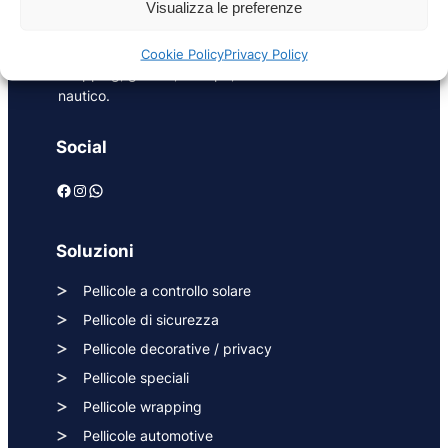
riqualificazione in ambito energetico e di sicurezza
Visualizza le preferenze
per superfici vetrate in edilizia, oltre a pellicole
adesive per interior design, exterior design,
Cookie Policy
Privacy Policy
wrapping, grafica, stampa, settore automotive e
nautico.
Social
Facebook
Instagram
WhatsApp
Soluzioni
Pellicole a controllo solare
Pellicole di sicurezza
Pellicole decorative / privacy
Pellicole speciali
Pellicole wrapping
Pellicole automotive