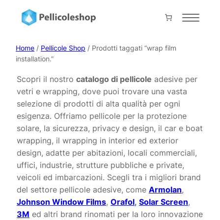
Vai
al
Home
contenuto
About
Home
/
Pellicole Shop
/ Prodotti taggati “wrap film
installation.”
Servizi
Scopri il nostro
catalogo di pellicole
adesive per
Shop
vetri e wrapping, dove puoi trovare una vasta
Progetti
selezione di prodotti di alta qualità per ogni
esigenza. Offriamo pellicole per la protezione
Prodotti
solare, la sicurezza, privacy e design, il car e boat
Contatti
wrapping, il wrapping in interior ed exterior
design, adatte per abitazioni, locali commerciali,
Collabora con noi
uffici, industrie, strutture pubbliche e private,
veicoli ed imbarcazioni. Scegli tra i migliori brand
Il mio account
del settore pellicole adesive, come
Armolan
,
Carrello
Johnson Window Films
,
Orafol
,
Solar Screen
,
Pagamento
3M
ed altri brand rinomati per la loro innovazione