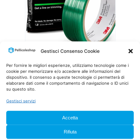
Gestisci Consenso Cookie
3M KNIFELESS TAPE FINISH LINE
3,5 MM
Per fornire le migliori esperienze, utilizziamo tecnologie come i
cookie per memorizzare e/o accedere alle informazioni del
Fascia
19,00
€
–
55,00
€
IVA inclusa
dispositivo. Il consenso a queste tecnologie ci permetterà di
di
elaborare dati come il comportamento di navigazione o ID unici
prezzo:
su questo sito.
da
19,00 €
Gestisci servizi
a
55,00 €
Accetta
Rifiuta
PellicoleShop è specializzata nella distribuzione e