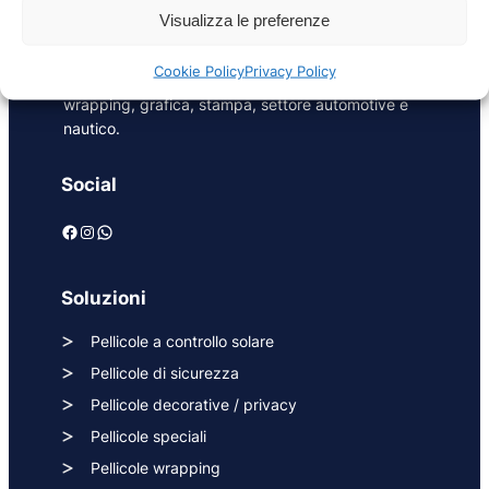
posa di pellicole per vetri e soluzioni di
Visualizza le preferenze
riqualificazione in ambito energetico e di sicurezza
per superfici vetrate in edilizia, oltre a pellicole
Cookie Policy
Privacy Policy
adesive per interior design, exterior design,
wrapping, grafica, stampa, settore automotive e
nautico.
Social
Facebook
Instagram
WhatsApp
Soluzioni
Pellicole a controllo solare
Pellicole di sicurezza
Pellicole decorative / privacy
Pellicole speciali
Pellicole wrapping